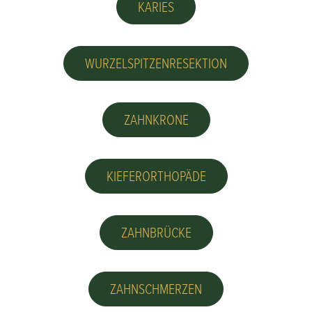
KARIES
WURZELSPITZENRESEKTION
ZAHNKRONE
KIEFERORTHOPÄDE
ZAHNBRÜCKE
ZAHNSCHMERZEN